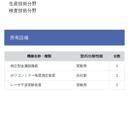
生産技術分野
検査技術分野
所有設備
機械名称・種類
型式/仕様/性能
台数
倒立型金属顕微鏡
実験用
1
ポリゴンミラー角度測定装置
自社製
1
レーザ干渉実験装置
実験用
1