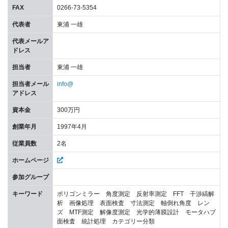
FAX
0266-73-5354
代表者
東浦 一雄
代表メールア
ドレス
担当者
東浦 一雄
担当者メール
info@
アドレス
資本金
300万円
創業年月
1997年4月
従業員数
2名
ホームページ
参加グループ
キーワード
ポリゴンミラー 角度測定 反射率測定 FFT 干渉縞解
析 画像処理 表面検査 寸法測定 軸倒れ角度 レン
ズ MTF測定 解像度測定 光学的薄膜設計 モータハブ
面検査 統計処理 カテゴリー分類