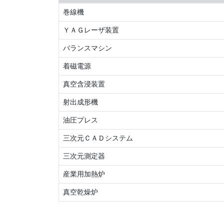
巻線機
ＹＡＧレーザ装置
バランスマシン
着磁電源
真空含浸装置
射出成形機
油圧プレス
三次元ＣＡＤシステム
三次元測定器
産業用加熱炉
真空乾燥炉