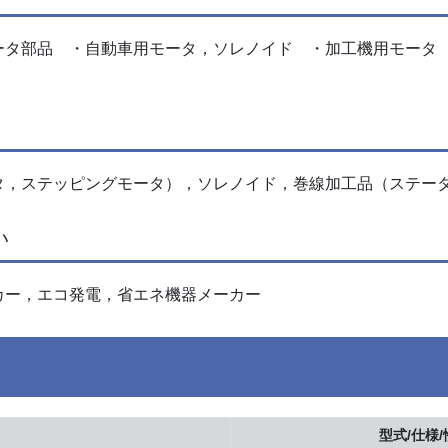
ータ部品 ・自動車用モータ，ソレノイド ・加工機用モータ
タ，ステッピングモータ），ソレノイド，巻線加工品（ステー
い
カー，エコ発電，省エネ機器メーカー
型式/仕様/