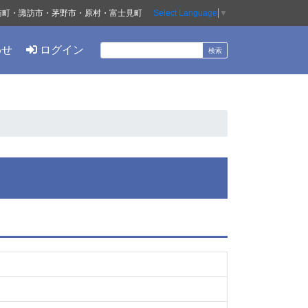
訪町・諏訪市・茅野市・原村・富士見町
Select Language
▼
わせ
ログイン