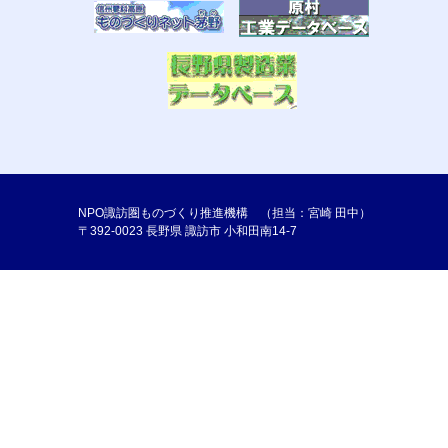
NPO諏訪圏ものづくり推進機構 （担当：宮崎 田中）
〒392-0023 長野県 諏訪市 小和田南14-7