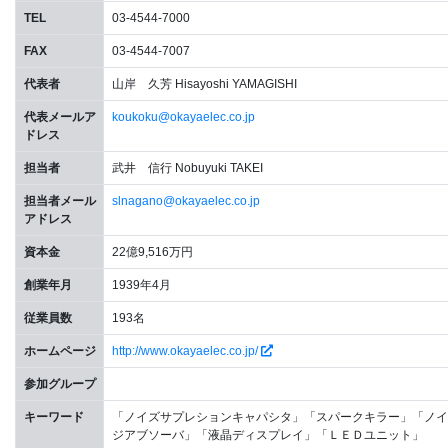
TEL
03-4544-7000
FAX
03-4544-7007
代表者
山岸 久芳 Hisayoshi YAMAGISHI
代表メールア
koukoku@okayaelec.co.jp
ドレス
担当者
武井 信行 Nobuyuki TAKEI
担当者メール
slnagano@okayaelec.co.jp
アドレス
資本金
22億9,516万円
創業年月
1939年4月
従業員数
193名
ホームページ
http://www.okayaelec.co.jp/
参加グループ
キーワード
「ノイズサプレションキャパシタ」「スパークキラー」「ノイ
ジアブソーバ」「液晶ディスプレイ」「ＬＥＤユニット」