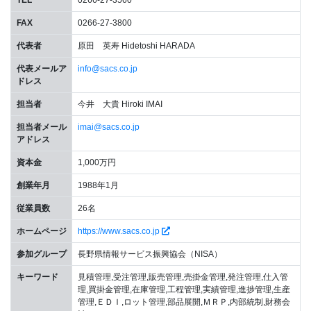
TEL
0266-27-3560
FAX
0266-27-3800
代表者
原田 英寿 Hidetoshi HARADA
代表メールア
info@sacs.co.jp
ドレス
担当者
今井 大貴 Hiroki IMAI
担当者メール
imai@sacs.co.jp
アドレス
資本金
1,000万円
創業年月
1988年1月
従業員数
26名
ホームページ
https://www.sacs.co.jp
参加グループ
長野県情報サービス振興協会（NISA）
キーワード
見積管理,受注管理,販売管理,売掛金管理,発注管理,仕入管
理,買掛金管理,在庫管理,工程管理,実績管理,進捗管理,生産
管理,ＥＤＩ,ロット管理,部品展開,ＭＲＰ,内部統制,財務会