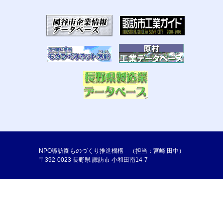
NPO諏訪圏ものづくり推進機構 （担当：宮崎 田中）
〒392-0023 長野県 諏訪市 小和田南14-7