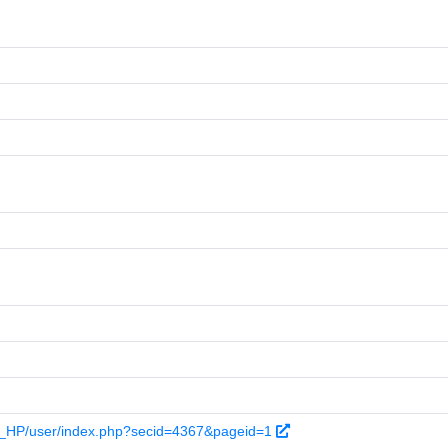
et_HP/user/index.php?secid=4367&pageid=1