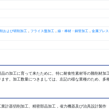
削および研削加工
，
フライス盤加工
，
線・棒材・銅管加工
，
金属プレス
製品の加工に育って来たために、特に耐食性素材等の難削材加
ります。加工数量につきましては、左記の様な業種のため、多
工業計器切削加工、精密部品加工，省力機器及び治具設計製作