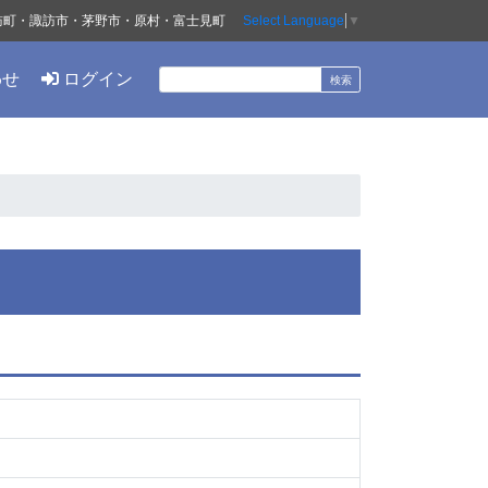
訪町・諏訪市・茅野市・原村・富士見町
Select Language
▼
わせ
ログイン