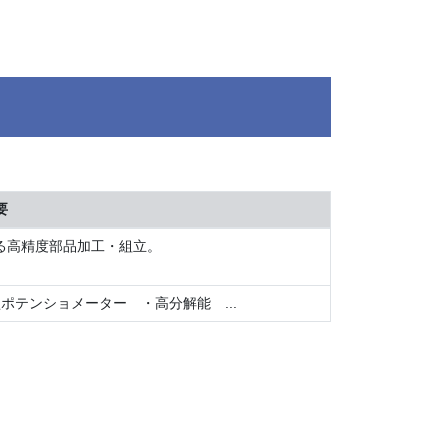
要
る高精度部品加工・組立。
テンショメーター ・高分解能 ...